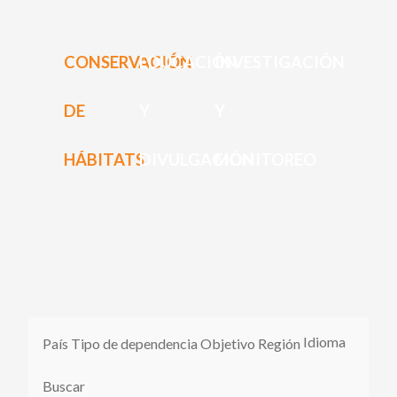
PARTICIPA
PARTICIPA
ACTÚA HOY
CONSERVACIÓN
EDUCACIÓN
INVESTIGACIÓN
ACTÚA HOY
CUÉNTANOS DE TUS PROYECTOS
CUÉNTANOS DE TUS PROYECTOS
APRENDE MÁS
DE
Y
Y
APRENDE MÁS
HÁBITATS
DIVULGACIÓN
MONITOREO
Idioma
País
Tipo de dependencia
Objetivo
Región
Buscar