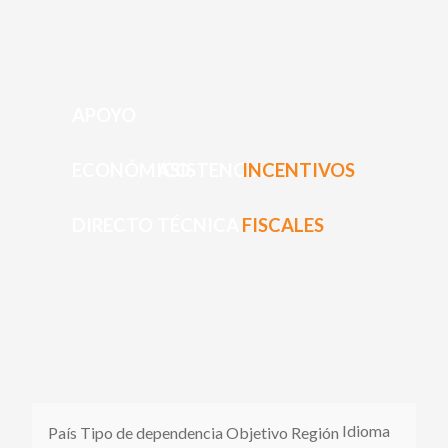
PARTICIPA
PARTICIPA
ACTÚA HOY
ACTÚA HOY
CUÉNTANOS DE TUS PROYECTOS
CUÉNTANOS DE TUS PROYECTOS
APRENDE MÁS
APOYO
APRENDE MÁS
ECONÓMICO
ASISTENCIA
INCENTIVOS
DIRECTO
TÉCNICA
FISCALES
Idioma
País
Tipo de dependencia
Objetivo
Región