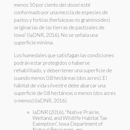
menos 50 por ciento del dosel esté
conformado por una mezcla de especies de
pastos y forbias (herbáceas no graminoides)
originarias de las tierras de pastizales de
Iowa” (IaDNR, 2016). No se señala una
superficie mínima.
Los humedales que satisfagan las condiciones
podrán estar protegidos o haberse
rehabilitado, y deben tener una superficie de
cuando menos 0.8 hectáreas (dos acres). El
hábitat de vida silvestre debe abarcar una
superficie de 0.8 hectáreas o menos (dos acres
o menos) (IaDNR, 2016).
IaDNR (2016), “Native Prairie,
Wetland, and Wildlife Habitat Tax
Exemption”, Iowa Department of
Natural Resources, en: