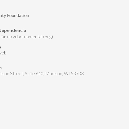
nty Foundation
 dependencia
ación no gubernamental (ong)
b
 web
n
lson Street, Suite 610, Madison, WI 53703