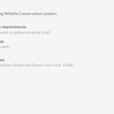
g Wildlife Conservation Leaders
e dependencia
zación no gubernamental (ong)
web
io web
ión
outhern Boulevard Bronx, New York 10460