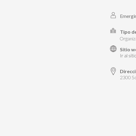
Emergin
Tipo d
organi
Sitio 
Ir al sit
Direcc
2300 S