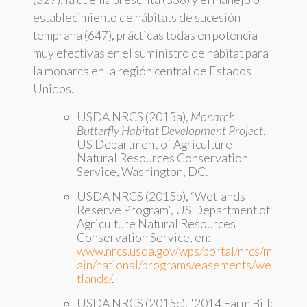
establecimiento de hábitats de sucesión
temprana (647), prácticas todas en potencia
muy efectivas en el suministro de hábitat para
la monarca en la región central de Estados
Unidos.
USDA NRCS (2015a),
Monarch
Butterfly Habitat Development Project
,
US Department of Agriculture
Natural Resources Conservation
Service, Washington, DC.
USDA NRCS (2015b), “Wetlands
Reserve Program”, US Department of
Agriculture Natural Resources
Conservation Service, en:
www.nrcs.usda.gov/wps/portal/nrcs/m
ain/national/programs/easements/we
tlands/
.
USDA NRCS (2015c), “2014 Farm Bill;