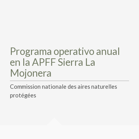
PARTICIPA
PARTICIPA
ACTÚA HOY
ACTÚA HOY
CUÉNTANOS DE TUS PROYECTOS
CUÉNTANOS DE TUS PROYECTOS
APRENDE MÁS
APRENDE MÁS
Programa operativo anual
en la APFF Sierra La
Mojonera
Commission nationale des aires naturelles
protégées