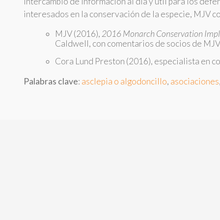
intercambio de información al día y útil para los def
interesados en la conservación de la especie, MJV co
MJV (2016),
2016 Monarch Conservation Impl
Caldwell, con comentarios de socios de MJV y
Cora Lund Preston (2016), especialista en c
Palabras clave
:
asclepia o algodoncillo
,
asociaciones