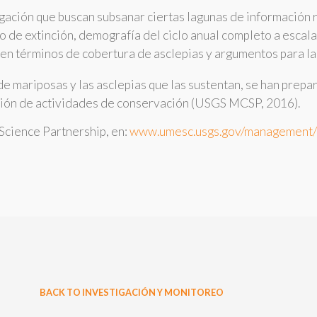
igación que buscan subsanar ciertas lagunas de información re
o de extinción, demografía del ciclo anual completo a escal
en términos de cobertura de asclepias y argumentos para la
e mariposas y las asclepias que las sustentan, se han prep
neación de actividades de conservación (USGS MCSP, 2016).
cience Partnership, en:
www.umesc.usgs.gov/management/
BACK TO INVESTIGACIÓN Y MONITOREO