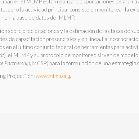
ticipan en el MLMP están realizando aportaciones de gran tr
o, pero la actividad principal consiste en monitorear la exi
ón en la base de datos del MLMP.
n sobre precipitaciones y la estimación de las tasas de su
des de capacitación presenciales y en línea. La incorporación
os en el último conjunto federal de herramientas para activ
it
), el MLMP y su protocolo de monitoreo sirven de modelo 
e Partnership,
MCSP) para la formulación de una estrategia 
g Project”, en:
www.mlmp.org
.