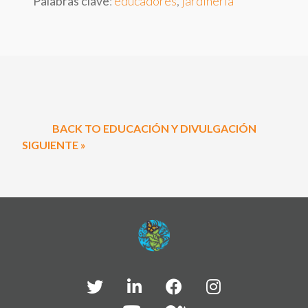
Palabras clave
:
educadores
,
jardinería
BACK TO EDUCACIÓN Y DIVULGACIÓN
SIGUIENTE »