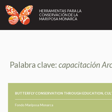
HERRAMIENTAS
PARA
HERRAMIENTAS PARA LA
LA
CONSERVACIÓN DE LA
CONSERVACIÓN
MARIPOSA MONARCA
DE
LA
MARIPOSA
MONARCA
Palabra clave:
capacitación Ar
BUTTERFLY CONSERVATION THROUGH EDUCATION, CUL
Fondo Mariposa Monarca