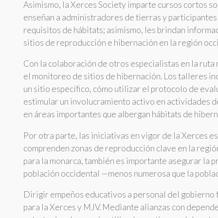
Asimismo, la Xerces Society imparte cursos cortos so
enseñan a administradores de tierras y participantes 
requisitos de hábitats; asimismo, les brindan inform
sitios de reproducción e hibernación en la región oc
Con la colaboración de otros especialistas en la ruta
el monitoreo de sitios de hibernación. Los talleres 
un sitio específico, cómo utilizar el protocolo de eva
estimular un involucramiento activo en actividades 
en áreas importantes que albergan hábitats de hibern
Por otra parte, las iniciativas en vigor de la Xerces
comprenden zonas de reproducción clave en la región
para la monarca, también es importante asegurar la pr
población occidental —menos numerosa que la poblaci
Dirigir empeños educativos a personal del gobierno f
para la Xerces y MJV. Mediante alianzas con depende