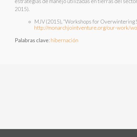
estrategias de manejo utilizadas en tierras del sect
2015).
MJV (2015), “Workshops for Overwintering S
http://monarchjointventure.org/our-work/w
Palabras clave
:
hibernación