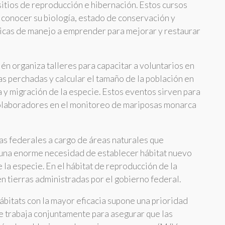
itios de reproducción e hibernación. Estos cursos
y conocer su biología, estado de conservación y
cticas de manejo a emprender para mejorar y restaurar
ién organiza talleres para capacitar a voluntarios en
s perchadas y calcular el tamaño de la población en
ía y migración de la especie. Estos eventos sirven para
 colaboradores en el monitoreo de mariposas monarca
ias federales a cargo de áreas naturales que
e una enorme necesidad de establecer hábitat nuevo
 la especie. En el hábitat de reproducción de la
 tierras administradas por el gobierno federal.
ábitats con la mayor eficacia supone una prioridad
e trabaja conjuntamente para asegurar que las