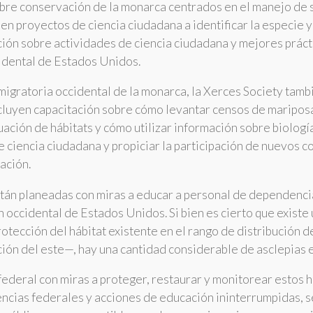
bre conservación de la monarca centrados en el manejo de s
en proyectos de ciencia ciudadana a identificar la especie 
ación sobre actividades de ciencia ciudadana y mejores prá
cidental de Estados Unidos.
 migratoria occidental de la monarca, la Xerces Society tamb
incluyen capacitación sobre cómo levantar censos de mariposa
luación de hábitats y cómo utilizar información sobre biolog
de ciencia ciudadana y propiciar la participación de nuevos
ación.
 están planeadas con miras a educar a personal de dependenc
 occidental de Estados Unidos. Si bien es cierto que exist
otección del hábitat existente en el rango de distribución de
ón del este—, hay una cantidad considerable de asclepias en
ederal con miras a proteger, restaurar y monitorear estos h
ncias federales y acciones de educación ininterrumpidas, s