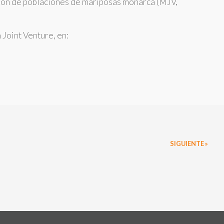
ación de poblaciones de mariposas monarca (MJV,
Joint Venture, en:
SIGUIENTE »