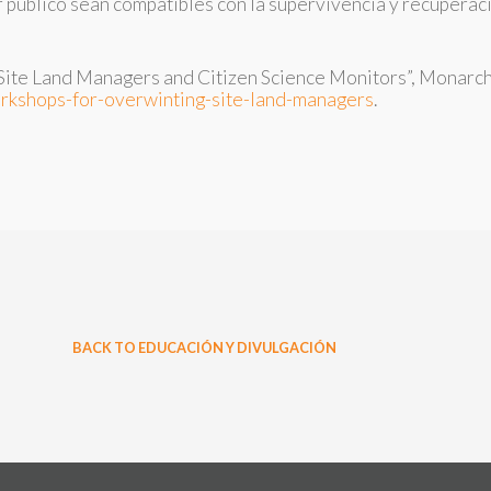
or público sean compatibles con la supervivencia y recuper
ite Land Managers and Citizen Science Monitors”, Monarch 
orkshops-for-overwinting-site-land-managers
.
BACK TO EDUCACIÓN Y DIVULGACIÓN