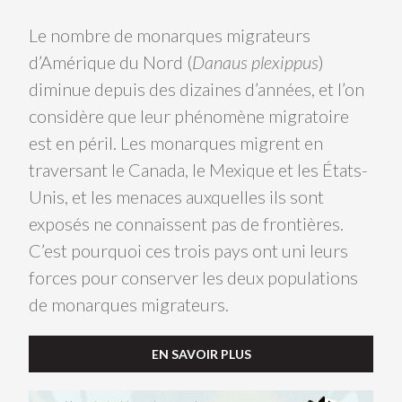
PARTICIPEZ
PARTICIPEZ
Le nombre de monarques migrateurs
PASSEZ À L’ACTIO
d’Amérique du Nord (
Danaus plexippus
)
PASSEZ À L’ACTION!
PARLEZ-NOUS DE VOS 
diminue depuis des dizaines d’années, et l’on
EN SAVOIR PLU
considère que leur phénomène migratoire
PARLEZ-NOUS DE VOS PROJETS
EN SAVOIR PLUS
est en péril. Les monarques migrent en
traversant le Canada, le Mexique et les États-
Unis, et les menaces auxquelles ils sont
exposés ne connaissent pas de frontières.
C’est pourquoi ces trois pays ont uni leurs
forces pour conserver les deux populations
de monarques migrateurs.
EN SAVOIR PLUS