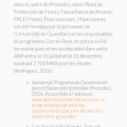
dans le cadre du Procodes, dans l’Área de
Protección de Flora y Fauna Sierra de Alvarez,
P.N. El Potosí. Pour ce projet, 19 personnes
ont été formées par le personnel de
l’Université de Querétaro et les responsables
du programme Correo Real, et ont surveillé
les monarques et les asclépiades dans cette
ANP entre le 31 juillet et le 31 décembre,
touchant 2 700 MNX pour les études
(Rodriguez, 2016).
Semarnat.
Programa de Conservación
para el Desarrollo Sostenible (Procodes)
,
2016. Accessible à l’adresse :
www.gob.mx/semarnat/acciones-y-
programas/programa-de-
conservacion-para-el-desarrollo-
sostenible-procodes
Luis Enrique Rodriguez, Área de