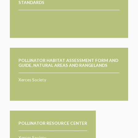
STANDARDS
PARTICIPEZ
PARTICIPEZ
PASSEZ À L’ACTION!
PASSEZ À L’ACTION!
PARLEZ-NOUS DE VOS PROJETS
EN SAVOIR PLUS
PARLEZ-NOUS DE VOS PROJETS
EN SAVOIR PLUS
POLLINATOR HABITAT ASSESSMENT FORM AND
GUIDE, NATURAL AREAS AND RANGELANDS
Xerces Society
POLLINATOR RESOURCE CENTER
Xerces Society