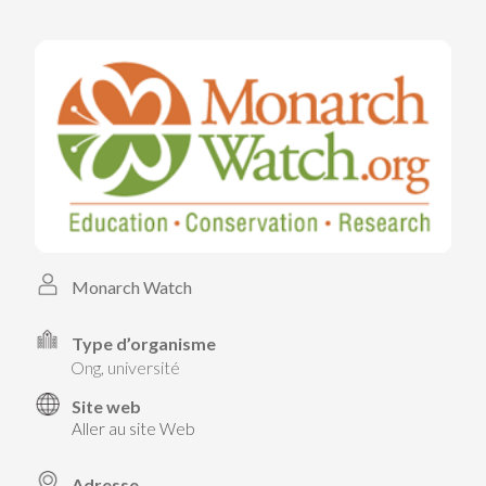
PARTICIPEZ
PARTICIPEZ
PASSEZ À L’ACTION!
PASSEZ À L’ACTION!
PARLEZ-NOUS DE VOS PROJETS
EN SAVOIR PLUS
PARLEZ-NOUS DE VOS PROJETS
EN SAVOIR PLUS
Monarch Watch
Type d’organisme
ong, université
Site web
Aller au site Web
Adresse