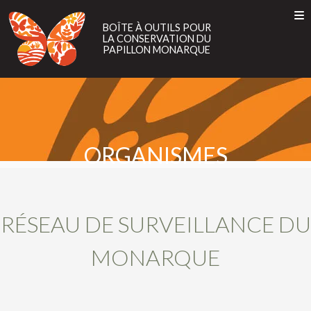
BOÎTE
À
BOÎTE À OUTILS POUR
LA CONSERVATION DU
OUTILS
PAPILLON MONARQUE
POUR
LA
À PROPOS
Toggle
CONSERVATION
EN
ES
FR
À PROPOS
DU
DU MONARQUE
PAPILLON
DE CET OUTIL
DU MONARQUE
DE CET OUTIL
MONARQUE
LA MIGRATION DES PAPILLONS MONARQUES
ORGANISMES
PRATIQUES EXEMPLAIRES DE GESTION
LA MIGRATION DES PAPILLONS MONARQUES
PROJETS PILOTES
PRATIQUES EXEMPLAIRES DE GESTION
RÉSEAU DE SURVEILLANCE DU
PROGRAMMES INCITATIFS
PROJETS PILOTES
PROGRAMMES INCITATIFS
MONARQUE
ORGANISMES
ORGANISMES