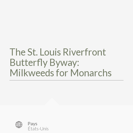
PARTICIPEZ
PARTICIPEZ
PASSEZ À L’ACTION!
PASSEZ À L’ACTION!
PARLEZ-NOUS DE VOS PROJETS
EN SAVOIR PLUS
PARLEZ-NOUS DE VOS PROJETS
EN SAVOIR PLUS
The St. Louis Riverfront
Butterfly Byway:
Milkweeds for Monarchs
Pays
États-Unis