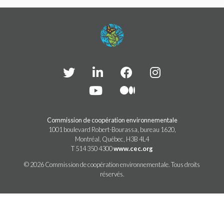
PARTICIPEZ
PARTICIPEZ
PASSEZ À L’ACTION!
PASSEZ À L’ACTION!
PARLEZ-NOUS DE VOS PROJETS
EN SAVOIR PLUS
PARLEZ-NOUS DE VOS PROJETS
EN SAVOIR PLUS
Commission de coopération environnementale
1001 boulevard Robert-Bourassa, bureau 1620,
Montréal, Québec, H3B 4L4
T 514 350 4300
www.cec.org
© 2026 Commission de coopération environnementale. Tous droits
réservés.