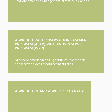
TAKE ACTION
Environnement et Changement climatique Canada
LEARN MORE
TELL US ABOUT YOUR PROJECTS
LEARN MORE
RESOURCES
AGENCIES
FIND
CONTACT
RESOURCES
AGENCIES
AGRICULTURAL CONSERVATION EASEMENT
PROGRAM (ACEP), WETLANDS RESERVE
PROGRAM (WRP)
FIND
Ministère américain de l’Agriculture
|
Service de
CONTACT
conservation des ressources naturelles
AGRICULTURE AND AGRI-FOOD CANADA